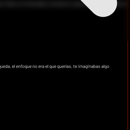
nes 3 días con intensidad y constancia, a que pretendas entrenar 5 y
ueda, el enfoque no era el que querías, te imaginabas algo