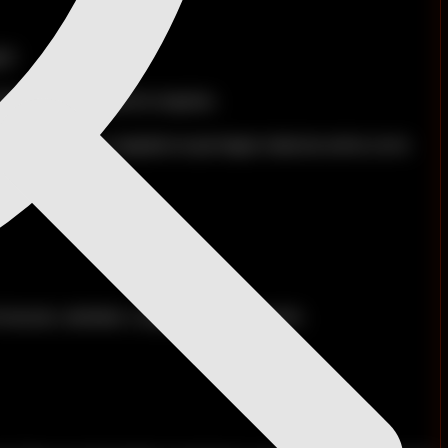
N?
rarlo si la situación lo requiere.
no es sagrado. Lo sagrado es que hagas todas las series con la
el músculo, cámbialo. La app te permite hacerlo.