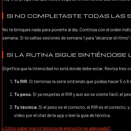
SI NO COMPLETASTE TODAS LAS 
No te brinques nada para ponerte al día. Continúa con el orden i
semana. Si te saltas sesiones de semana 1 para "alcanzar el ritmo"
SI LA RUTINA SIGUE SINTIÉNDOSE 
Significa que la intensidad no está donde debe estar. Revisa tres 
Tu RIR.
Si terminas la serie sintiendo que podías hacer 5 o 6 
Tu peso.
Si ya respetas el RIR y aun así se siente fácil, el p
Tu técnica.
Si el peso es el correcto, el RIR es el correcto
video por el chat de la app o leer la guía de técnica.
¿Cómo saber que mi técnica de ejecución es adecuada?
.