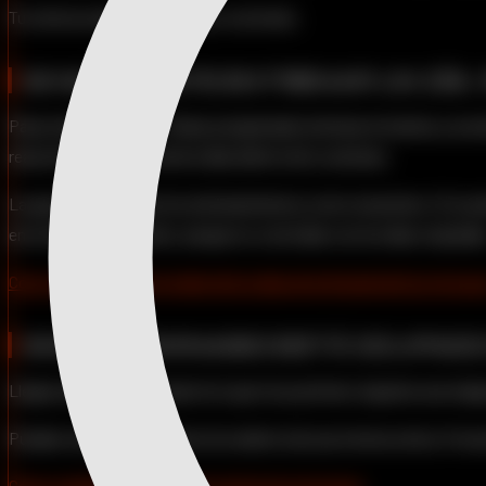
Tu rutina se adapta a tu vida, no al revés.
SI NO PUDISTE ENTRENAR UN DÍA
Pasa todo el tiempo. Tenías programado entrenar el martes y se at
reacomodar el orden de los días dentro de tu semana.
La app te deja mover los entrenamientos como necesites. Si te pi
en el orden establecido, aunque no coincidan con los días originale
Cómo re-acomodar el orden de los días de entrenamientos en la a
SI EN EL GIMNASIO ESTÁ OCUPADO
Llegas al gimnasio, el ejercicio que toca primero requiere una m
Puedes reordenar los ejercicios dentro de una misma rutina. Si el 
Cómo cambiar el orden de los ejercicios en la app
.