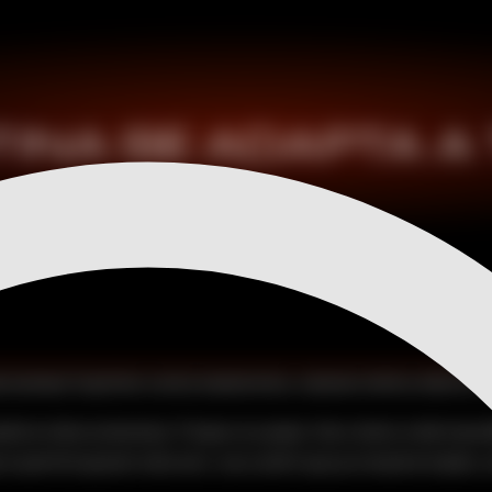
INA SE ADAPTA A 
 de semana 1 (sprinter contra maratonista, volumen mínimo efectivo,
 la vida se atraviesa. Porque va a pasar. Vas a tener un día imposib
e permite ajustar todo esto, vas a sentir que ya rompiste el plan y 