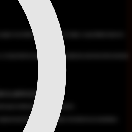
seguir con el del miércoles como si nada. Lo que debes hacer es
. Lo importante es que completes todas las sesiones de la semana
S EJERCICIOS
asta que se desocupe. No es necesario.
egresa al primero cuando se libere. No afecta tus resultados.