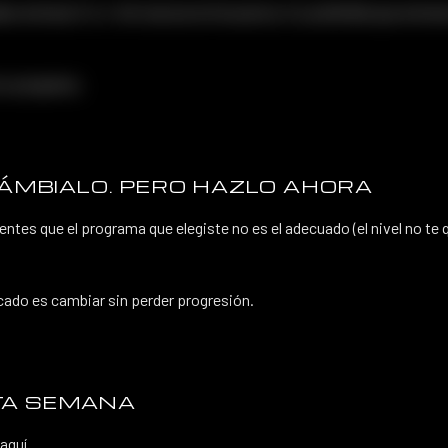
des entrenar 3 o 4. No fuerces la frecuencia. Es preferible que entre
tu programa.
CÁMBIALO. PERO HAZLO AHORA
tes que el programa que elegiste no es el adecuado (el nivel no te q
ado es cambiar sin perder progresión.
TA SEMANA
aquí.