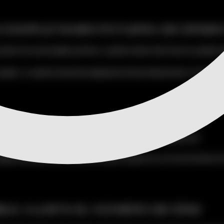
S COMPLETAMENTE FUERA DE ORDE
 ejercicios principales primero, cuando estás más fresco), puedes alte
pado, o cuando necesitas adaptarte al flujo del gimnasio. El orden 
CICIO NO TE CAE BIEN, CÁMBIALO
quina del ejercicio, o si sientes que un ejercicio no te activa bien 
BLE, AJUSTA EL NÚMERO DE DÍAS