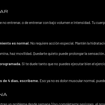
LAR
e no entrenar, o de entrenar con bajo volumen e intensidad. Tu cue
miento es normal.
No requiere acción especial. Mantén la hidratac
mina, haz movilidad. Quedarte quieto puede prolongar la sensación.
n programada.
Si te duele tanto que no puedes ejecutar bien el ejer
ás de 4 días, escríbeme.
Eso ya no es dolor muscular normal, puede 
ANA
stras un problema desde semana 1 (no completaste sesiones, el progr