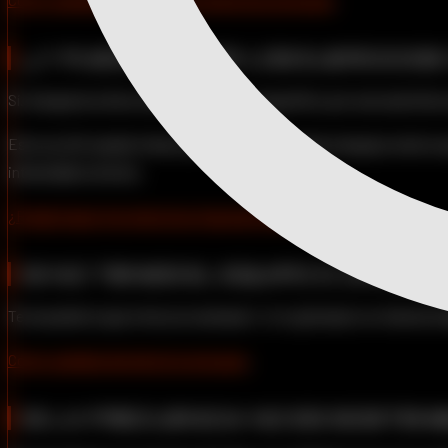
¿Y PUEDO HACER LOS EJERCICIO
Sí. Aunque la rutina viene en un orden específico por una razón (los
Esto es útil cuando tienes poco tiempo, cuando el equipo está ocu
intensidad correcta.
¿Puedo hacer mis ejercicios fuera de orden?
.
SI NO TIENES EL EQUIPO O UN EJER
Te recuerdo lo que vimos en semana 1: si tu gimnasio no tiene la má
Cómo cambiar de ejercicio en la app
.
SI LA FRECUENCIA NO ES SOSTENI