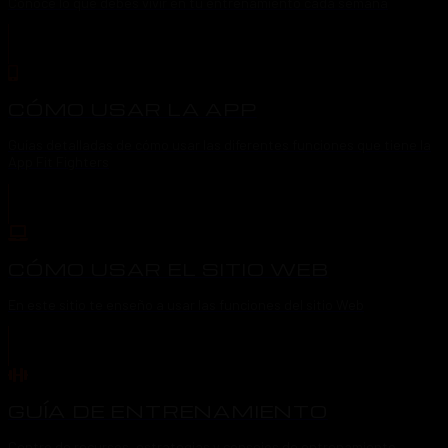
Conoce lo que debes vivir en tu entrenamiento cada semana
CÓMO USAR LA APP
Guías detalladas de cómo usar las diferentes funciones que tiene la
App Fit Fighters
CÓMO USAR EL SITIO WEB
En este sitio te enseño a usar las funciones del sitio Web
GUÍA DE ENTRENAMIENTO
Centro de recursos, estrategias y consejos de entrenamiento