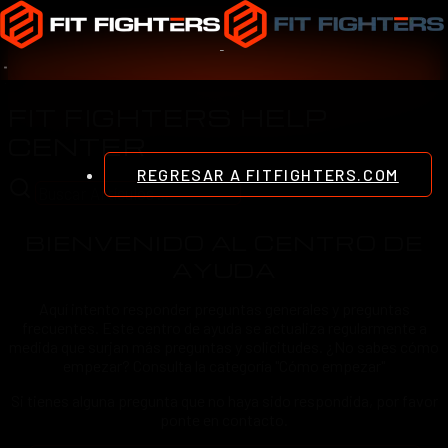
FIT FIGHTERS HELP
CENTER
REGRESAR A FITFIGHTERS.COM
BIENVENIDO AL CENTRO DE
AYUDA
Aquí intento responder preguntas generales y preguntas
frecuentes. Este centro de ayuda se actualiza regularmente a
medida que surjan más preguntas y solicitudes. ¿No sabes cómo
empezar? Consulta la categoría "Cómo empezar"
Si tienes alguna pregunta que no haya sido respondida, por favor
ponte en contacto.