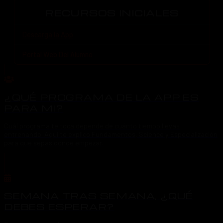
RECURSOS INICIALES
Descarga la App
Portal Web Del Alumno
¿QUÉ PROGRAMA DE LA APP ES
PARA MI?
Cuál programa te toca depende de cuánto tiempo llevas
entrenando. Aquí te explico Fundamentos, Science y Especialización
para que sepas dónde empezar.
SEMANA TRAS SEMANA, ¿QUÉ
DEBES ESPERAR?