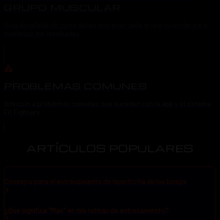
GRUPO MUSCULAR
Guía detallada de cómo debes entrenar cada grupo muscular para
maximizar los resultados
PROBLEMAS COMUNES
Solución a problemas comunes que suceden con la app y el sistema
Fit Fighters
ARTÍCULOS POPULARES
Consejos para el entrenamiento de hipertrofia de los bíceps
¿Qué significa "Max" en mis rutinas de entrenamiento?