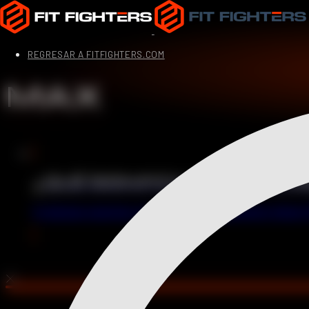
REGRESAR A FITFIGHTERS.COM
MAX
¿QUÉ SIGNIFICA "MAX" EN 
En algunas ocasiones, las rutinas de entrenamiento indican "