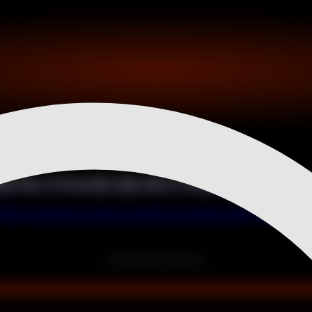
MIS RUTINAS DE ENTRENAMIENT
Max" en lugar de un número específico de repeticiones. "Max" signific
© 2018-2026 Fit Fighters